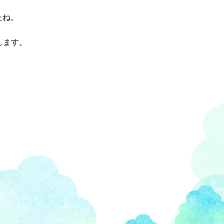
たね。
します。