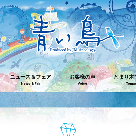
ニュース＆フェア
お客様の声
とまり木
News & Fair
Voice
Tomari
青い鳥