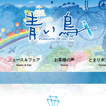
ニュース＆フェア
お客様の声
とまり木
News & Fair
Voice
Tomari
青い鳥