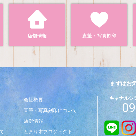
店舗情報
直筆・写真刻印
まずはお
キャナルシティ
会社概要
09
直筆・写真刻印について
店舗情報
て
とまり木プロジェクト