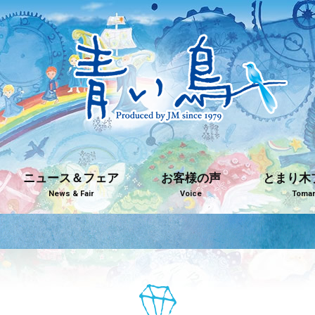
ニュース＆フェア
お客様の声
とまり木
News & Fair
Voice
Tomari
青い鳥