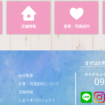
店舗情報
直筆・写真刻印
まずはお
キャナルシティ
会社概要
09
直筆・写真刻印について
店舗情報
て
とまり木プロジェクト