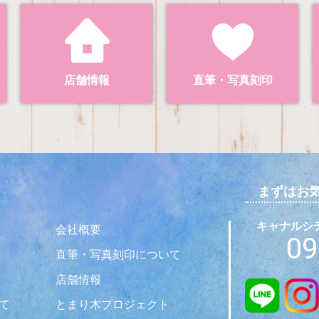
店舗情報
直筆・写真刻印
まずはお
キャナルシティ
会社概要
09
直筆・写真刻印について
店舗情報
て
とまり木プロジェクト