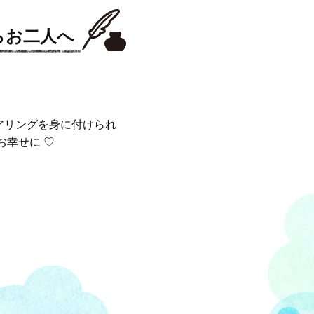
らお二人へ
アリングを身に付けられ
お幸せに ♡