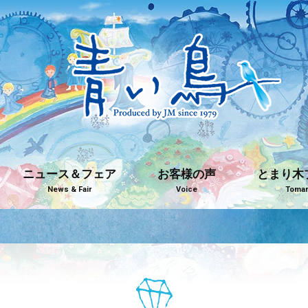
ニュース＆フェア
お客様の声
とまり木
News & Fair
Voice
Tomari
青い鳥