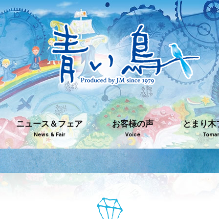
ニュース＆フェア
お客様の声
とまり木
News & Fair
Voice
Tomari
青い鳥